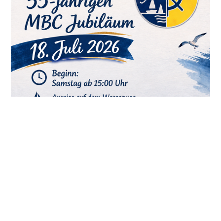
MBC Oberhausen feiert 55-jähriges
Vereinsjubiläum
Der Motor-Boot-Club 1971 e.V. Oberhausen lädt am
Samstag, 18. Juli 2026, herzlich zur Feier seines 55-
jährigen Vereinsjubiläums ein