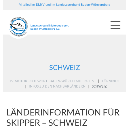
Mitglied im DMYV und im Landessportbund Baden-Württemberg
SCHWEIZ
LV MOTORBOOTSPORT BADEN-WÜRTTEMBERG E.V.
TÖRNINFO
INFOS ZU DEN NACHBARLÄNDERN
SCHWEIZ
LÄNDERINFORMATION FÜR
SKIPPER – SCHWEIZ